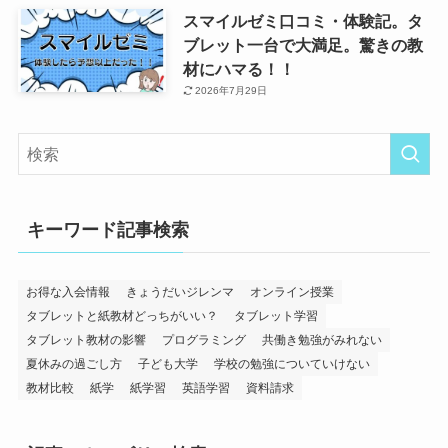
スマイルゼミ口コミ・体験記。タ
ブレット一台で大満足。驚きの教
材にハマる！！
2026年7月29日
キーワード記事検索
お得な入会情報
きょうだいジレンマ
オンライン授業
タブレットと紙教材どっちがいい？
タブレット学習
タブレット教材の影響
プログラミング
共働き勉強がみれない
夏休みの過ごし方
子ども大学
学校の勉強についていけない
教材比較
紙学
紙学習
英語学習
資料請求