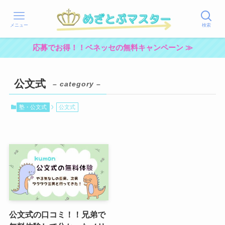
メニュー
検索
応募でお得！！ベネッセの無料キャンペーン ≫
公文式
– category –
塾・公文式
公文式
公文式の口コミ！！兄弟で